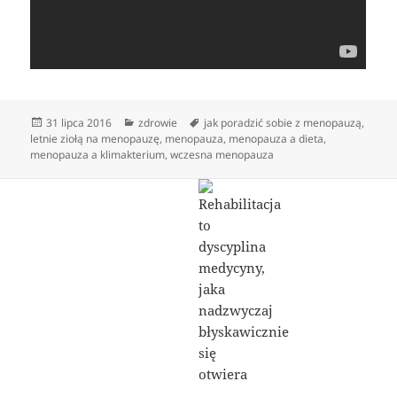
Data
Kategorie
Tagi
31 lipca 2016
zdrowie
jak poradzić sobie z menopauzą
,
publikacji
letnie ziołą na menopauzę
,
menopauza
,
menopauza a dieta
,
menopauza a klimakterium
,
wczesna menopauza