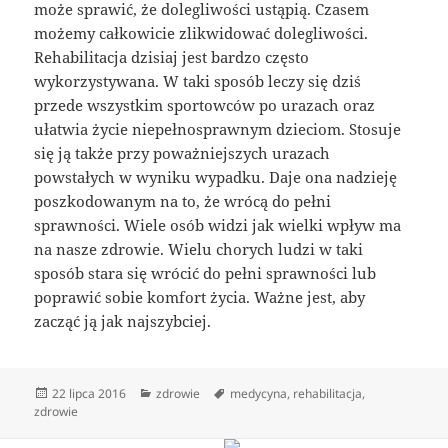
może sprawić, że dolegliwości ustąpią. Czasem
możemy całkowicie zlikwidować dolegliwości.
Rehabilitacja dzisiaj jest bardzo często
wykorzystywana. W taki sposób leczy się dziś
przede wszystkim sportowców po urazach oraz
ułatwia życie niepełnosprawnym dzieciom. Stosuje
się ją także przy poważniejszych urazach
powstałych w wyniku wypadku. Daje ona nadzieję
poszkodowanym na to, że wrócą do pełni
sprawności. Wiele osób widzi jak wielki wpływ ma
na nasze zdrowie. Wielu chorych ludzi w taki
sposób stara się wrócić do pełni sprawności lub
poprawić sobie komfort życia. Ważne jest, aby
zacząć ją jak najszybciej.
Data
Kategorie
Tagi
22 lipca 2016
zdrowie
medycyna
,
rehabilitacja
,
publikacji
zdrowie