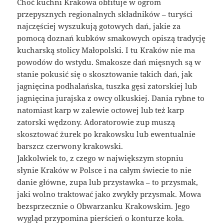
Choć kuchni Krakowa obfituje w ogrom
przepysznych regionalnych składników – turyści
najczęściej wyszukują gotowych dań, jakie za
pomocą doznań kubków smakowych opiszą tradycję
kucharską stolicy Małopolski. I tu Kraków nie ma
powodów do wstydu. Smakosze dań mięsnych są w
stanie pokusić się o skosztowanie takich dań, jak
jagnięcina podhalańska, tuszka gęsi zatorskiej lub
jagnięcina jurajska z owcy olkuskiej. Dania rybne to
natomiast karp w zalewie octowej lub też karp
zatorski wędzony. Adoratorowie zup muszą
skosztować żurek po krakowsku lub ewentualnie
barszcz czerwony krakowski.
Jakkolwiek to, z czego w największym stopniu
słynie Kraków w Polsce i na całym świecie to nie
danie główne, zupa lub przystawka – to przysmak,
jaki wolno traktować jako zwykły przysmak. Mowa
bezsprzecznie o Obwarzanku Krakowskim. Jego
wygląd przypomina pierścień o konturze koła.