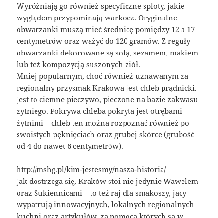
Wyróżniają go również specyficzne sploty, jakie
wyglądem przypominają warkocz. Oryginalne
obwarzanki muszą mieć średnicę pomiędzy 12 a 17
centymetrów oraz ważyć do 120 gramów. Z reguły
obwarzanki dekorowane są solą, sezamem, makiem
lub też kompozycją suszonych ziół.
Mniej popularnym, choć również uznawanym za
regionalny przysmak Krakowa jest chleb prądnicki.
Jest to ciemne pieczywo, pieczone na bazie zakwasu
żytniego. Pokrywa chleba pokryta jest otrębami
żytnimi – chleb ten można rozpoznać również po
swoistych pęknięciach oraz grubej skórce (grubość
od 4 do nawet 6 centymetrów).
http://mshg.pl/kim-jestesmy/nasza-historia/
Jak dostrzega się, Kraków stoi nie jedynie Wawelem
oraz Sukiennicami – to też raj dla smakoszy, jacy
wypatrują innowacyjnych, lokalnych regionalnych
kuchni oraz artykułów, za pomocą których są w