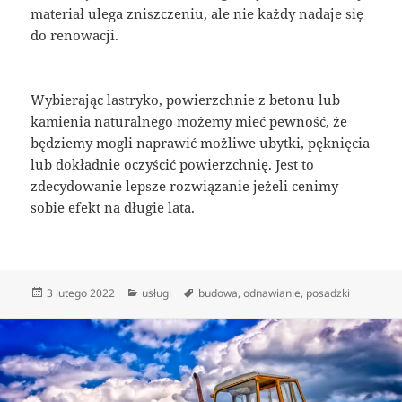
materiał ulega zniszczeniu, ale nie każdy nadaje się
do renowacji.
Wybierając lastryko, powierzchnie z betonu lub
kamienia naturalnego możemy mieć pewność, że
będziemy mogli naprawić możliwe ubytki, pęknięcia
lub dokładnie oczyścić powierzchnię. Jest to
zdecydowanie lepsze rozwiązanie jeżeli cenimy
sobie efekt na długie lata.
Data
Kategorie
Tagi
3 lutego 2022
usługi
budowa
,
odnawianie
,
posadzki
publikacji