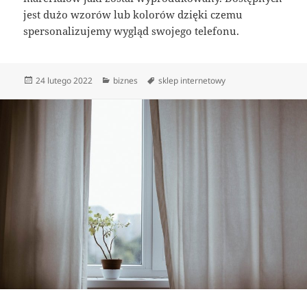
jest dużo wzorów lub kolorów dzięki czemu
spersonalizujemy wygląd swojego telefonu.
Data
Kategorie
Tagi
24 lutego 2022
biznes
sklep internetowy
publikacji