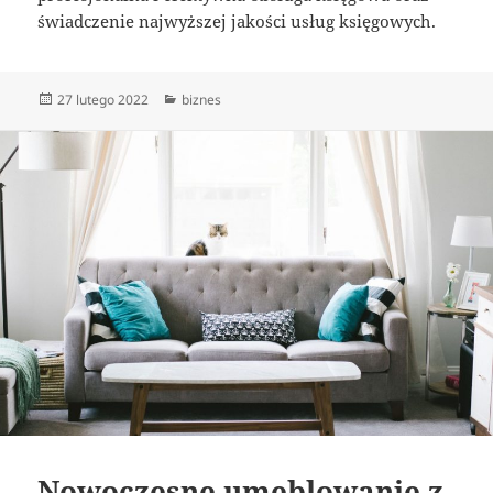
świadczenie najwyższej jakości usług księgowych.
Data
Kategorie
27 lutego 2022
biznes
publikacji
Nowoczesne umeblowanie z