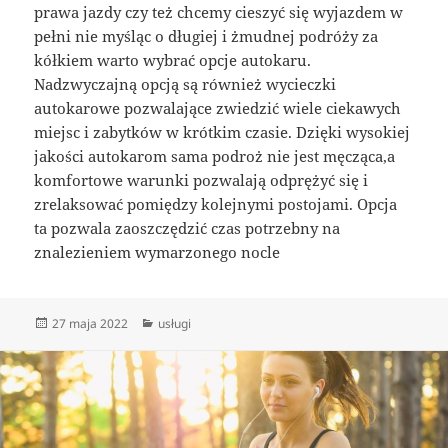
prawa jazdy czy też chcemy cieszyć się wyjazdem w
pełni nie myśląc o długiej i żmudnej podróży za
kółkiem warto wybrać opcje autokaru.
Nadzwyczajną opcją są również wycieczki
autokarowe pozwalające zwiedzić wiele ciekawych
miejsc i zabytków w krótkim czasie. Dzięki wysokiej
jakości autokarom sama podroż nie jest męcząca,a
komfortowe warunki pozwalają odprężyć się i
zrelaksować pomiędzy kolejnymi postojami. Opcja
ta pozwala zaoszczędzić czas potrzebny na
znalezieniem wymarzonego nocle
Data
Kategorie
27 maja 2022
usługi
publikacji