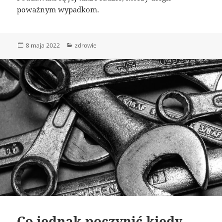
poważnym wypadkom.
Data
Kategorie
8 maja 2022
zdrowie
publikacji
Co jednak poczynić kiedy