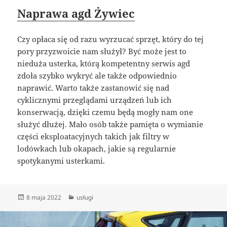
Naprawa agd Żywiec
Czy opłaca się od razu wyrzucać sprzęt, który do tej
pory przyzwoicie nam służył? Być może jest to
nieduża usterka, którą kompetentny serwis agd
zdoła szybko wykryć ale także odpowiednio
naprawić. Warto także zastanowić się nad
cyklicznymi przeglądami urządzeń lub ich
konserwacją, dzięki czemu będą mogły nam one
służyć dłużej. Mało osób także pamięta o wymianie
części eksploatacyjnych takich jak filtry w
lodówkach lub okapach, jakie są regularnie
spotykanymi usterkami.
Data
Kategorie
8 maja 2022
usługi
publikacji