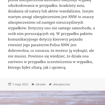
odszkodowania w przypadku: kradzieży auta,
działania sił natury lub aktów wandalizmu. Innym
wartym uwagi ubezpieczeniem jest NNW to znaczy
ubezpieczeniem od następst nieszczęśliwych
wypadków. Dotyczny ono nie samego samochodu, a
osób nim poruszających się. W przypadku pakietu
komunikacyjnego dotyczy kierowcy pojazdu
również jego pasażerów.Polisa NNW jest
dobrowolna, co oznacza, że możesz ją wykupić, ale
nie musisz. Powinno się wiedzieć, że działa ona
zarówno w przypadku uczestniczenia w wypadku,
którego byłeś ofiarą, jak i sprawcą.
Data
Kategorie
Tagi
7 maja 2022
zdrowie
ubezpiecznia
publikacji