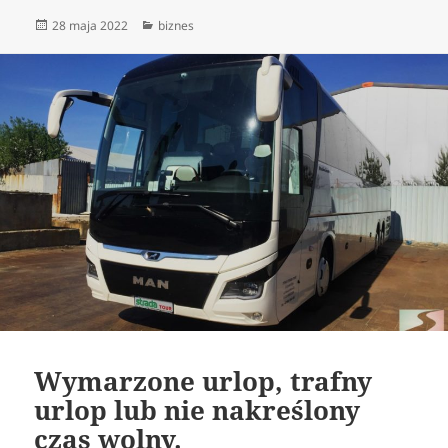
Data
Kategorie
28 maja 2022
biznes
publikacji
Wymarzone urlop, trafny
urlop lub nie nakreślony
czas wolny.