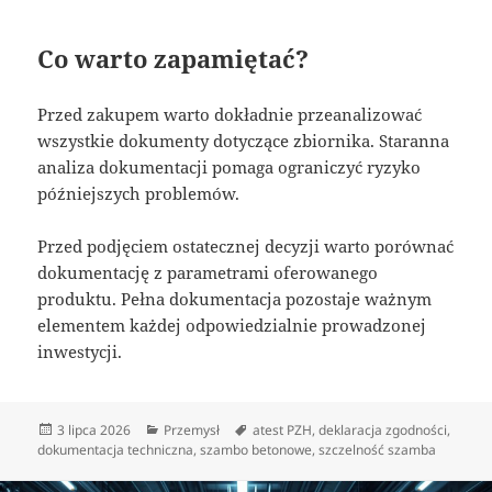
Co warto zapamiętać?
Przed zakupem warto dokładnie przeanalizować
wszystkie dokumenty dotyczące zbiornika. Staranna
analiza dokumentacji pomaga ograniczyć ryzyko
późniejszych problemów.
Przed podjęciem ostatecznej decyzji warto porównać
dokumentację z parametrami oferowanego
produktu. Pełna dokumentacja pozostaje ważnym
elementem każdej odpowiedzialnie prowadzonej
inwestycji.
Data
Kategorie
Tagi
3 lipca 2026
Przemysł
atest PZH
,
deklaracja zgodności
,
publikacji
dokumentacja techniczna
,
szambo betonowe
,
szczelność szamba