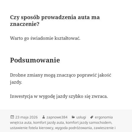
Czy sposób prowadzenia auta ma
znaczenie?
Warto go świadomie kształtować.
Podsumowanie
Drobne zmiany mogą znacząco poprawić jakość
jazdy.
Inwestycja w wygodę jazdy szybko się zwraca.
Data
Autor
Kategorie
Tagi
23 maja 2026
zapnowe384
usługi
ergonomia
publikacji
wnętrza auta
,
komfort jazdy auta
,
komfort jazdy samochodem
,
ustawienie fotela kierowcy
,
wygoda podróżowania
,
zawieszenie i