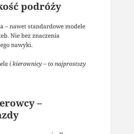
kość podróży
uta – nawet standardowe modele
eb. Nie bez znaczenia
 jego nawyki.
la i kierownicy – to najprostszy
ierowcy –
azdy