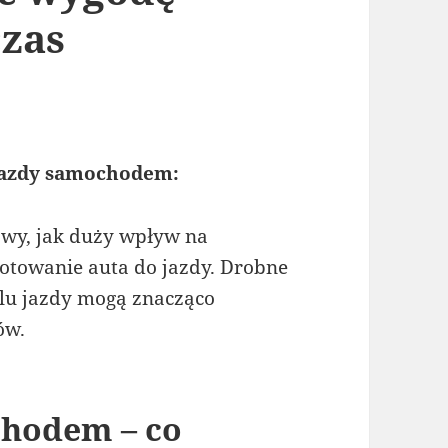
czas
jazdy samochodem:
awy, jak duży wpływ na
towanie auta do jazdy. Drobne
ylu jazdy mogą znacząco
ów.
chodem – co